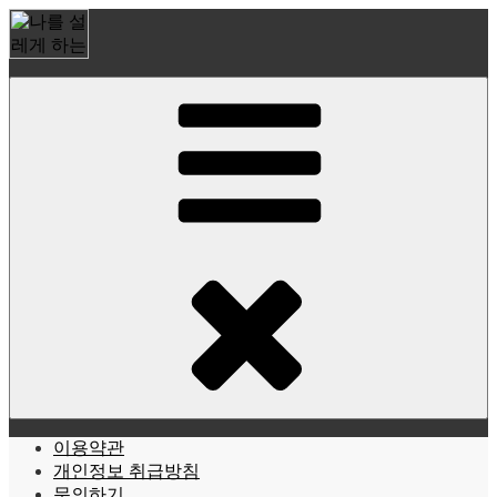
Skip
to
content
나를 설레게 하는 데이팅 식스센스!
식스센스 | sixthsense
이용약관
개인정보 취급방침
문의하기